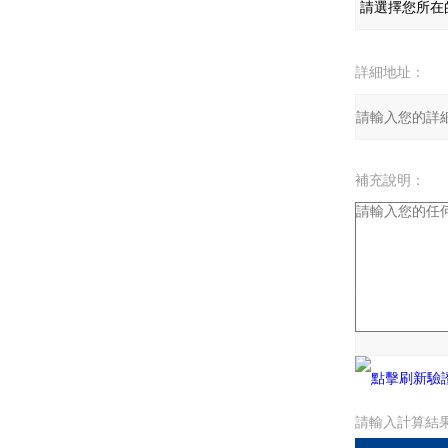
詳細地址：
補充說明：
驗證碼：
請輸入計算結