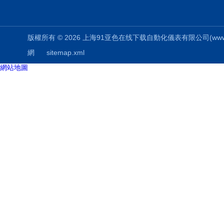
版權所有 © 2026 上海91亚色在线下载自動化儀表有限公司(www.packe
網
sitemap.xml
網站地圖