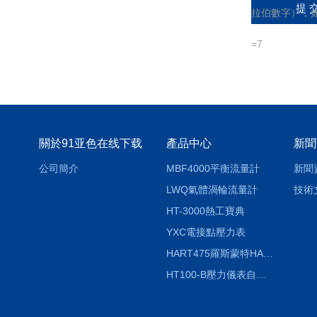
拉伯數字），如
=7
關於91亚色在线下载
產品中心
新聞
公司簡介
MBF4000平衡流量計
新聞
LWQ氣體渦輪流量計
技術
HT-3000熱工寶典
YXC電接點壓力表
HART475羅斯蒙特HART475手操器
HT100-B壓力儀表自動校驗係統