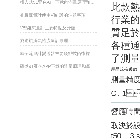
插入式91亚色APP下载的測量原理和產品特點是怎樣的
此款熱電
孔板流量計使用和維護的注意事項
行業的
V型錐流量計主要特點及分類
質足於
旋進旋渦氣體流量計原理
各種通用
轉子流量計變送器主要幾點技術指標
了測量
礦漿91亚色APP下载的測量原理和產品特點是怎樣的
產品規格參數
測量精
Cl. 1
響應時
取決於
t50 = 3 s