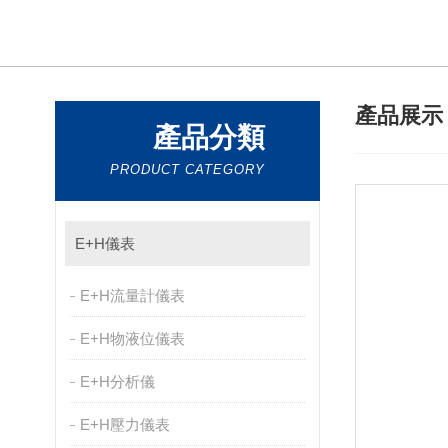
產品展
產品分類
PRODUCT CATEGORY
E+H儀表
E+H流量計儀表
E+H物液位儀表
E+H分析儀
E+H壓力儀表