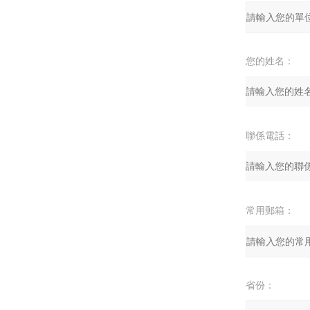
您的姓名：
聯係電話：
常用郵箱：
省份：