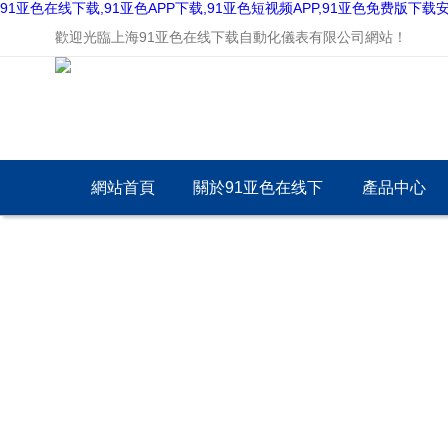
91亚色在线下载,91亚色APP下载,91亚色短视频APP,91亚色免费版下载
歡迎光臨上海91亚色在线下载自動化儀表有限公司網站！
網站首頁
關於91亚色在线下
產品中心
载