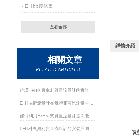
E+H溫度儀表
查看全部
詳情介紹
相關文章
RELATED ARTICLES
維護E+H科裏奧利質量流量計的實踐與注意事項
E+H渦街流量計在氣體和蒸汽測量中的優勢分析
如何利用E+H科式質量流量計提高能源管理效率？
E+H科裏奧利質量流量計的安裝與調試要點說明
優