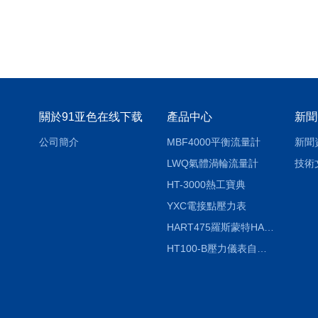
關於91亚色在线下载
產品中心
新聞
公司簡介
MBF4000平衡流量計
新聞
LWQ氣體渦輪流量計
技術
HT-3000熱工寶典
YXC電接點壓力表
HART475羅斯蒙特HART475手操器
HT100-B壓力儀表自動校驗係統